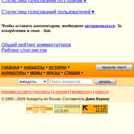
Статистика голосований по странам
Статистика голосований пользователей
Чтобы оставить комментарии, необходимо
авторизоваться
. За
оскорбления и спам - бан.
Общий рейтинг комментаторов
Рейтинг стоп-листов
•
•
•
пришли текст!
ГЛАВНАЯ
АНЕКДОТЫ
ИСТОРИИ
•
•
•
•
КАРИКАТУРЫ
МЕМЫ
ФРАЗЫ
СТИШКИ
реклама на сайте
|
контакты
|
о проекте
|
вебмастеру
|
новости
© 1995—2026 Анекдоты из России. Составитель
Дима Вернер