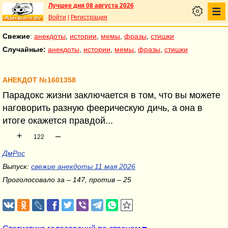
Лучшее дня 08 августа 2026
Войти
|
Регистрация
Свежие
:
анекдоты
,
истории
,
мемы
,
фразы
,
стишки
Случайные:
анекдоты
,
истории
,
мемы
,
фразы
,
стишки
АНЕКДОТ №1601358
Парадокс жизни заключается в том, что вы можете
наговорить разную феерическую дичь, а она в
итоге окажется правдой...
+
–
122
ДмРос
Выпуск:
свежие анекдоты 11 мая 2026
Проголосовало за – 147, против – 25