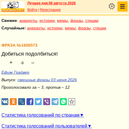
Лучшее дня 06 августа 2026
Войти
|
Регистрация
Свежие
:
анекдоты
,
истории
,
мемы
,
фразы
,
стишки
Случайные:
анекдоты
,
истории
,
мемы
,
фразы
,
стишки
ФРАЗА №1606573
Добиться подолбиться!
+
–
-9
Ефим Грайвер
Выпуск:
смешные фразы 03 июня 2026
Проголосовало за – 3, против – 12
Статистика голосований по странам
Статистика голосований пользователей