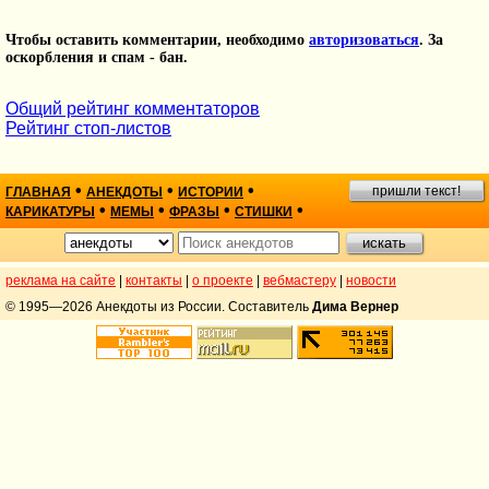
Чтобы оставить комментарии, необходимо
авторизоваться
. За
оскорбления и спам - бан.
Общий рейтинг комментаторов
Рейтинг стоп-листов
•
•
•
пришли текст!
ГЛАВНАЯ
АНЕКДОТЫ
ИСТОРИИ
•
•
•
•
КАРИКАТУРЫ
МЕМЫ
ФРАЗЫ
СТИШКИ
реклама на сайте
|
контакты
|
о проекте
|
вебмастеру
|
новости
© 1995—2026 Анекдоты из России. Составитель
Дима Вернер