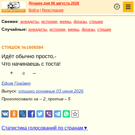
Лучшее дня 06 августа 2026
Войти
|
Регистрация
Свежие
:
анекдоты
,
истории
,
мемы
,
фразы
,
стишки
Случайные:
анекдоты
,
истории
,
мемы
,
фразы
,
стишки
СТИШОК №1606584
Идёт обычно просто,-
Что начинаешь с тоста!
+
–
-3
Ефим Грайвер
Выпуск:
стишки основные 03 июня 2026
Проголосовало за – 2, против – 5
Статистика голосований по странам