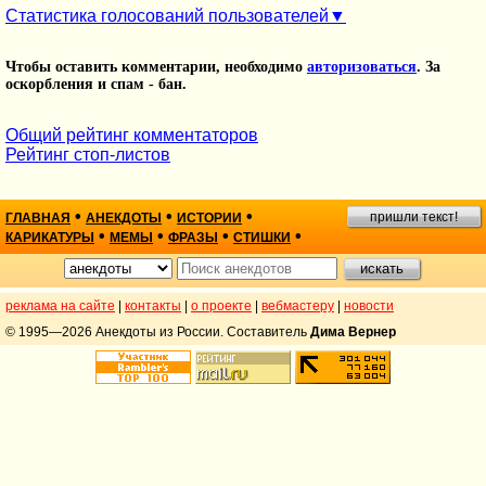
Статистика голосований пользователей
Чтобы оставить комментарии, необходимо
авторизоваться
. За
оскорбления и спам - бан.
Общий рейтинг комментаторов
Рейтинг стоп-листов
•
•
•
пришли текст!
ГЛАВНАЯ
АНЕКДОТЫ
ИСТОРИИ
•
•
•
•
КАРИКАТУРЫ
МЕМЫ
ФРАЗЫ
СТИШКИ
реклама на сайте
|
контакты
|
о проекте
|
вебмастеру
|
новости
© 1995—2026 Анекдоты из России. Составитель
Дима Вернер