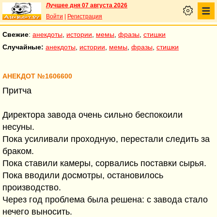
Лучшее дня 07 августа 2026
Войти
|
Регистрация
Свежие
:
анекдоты
,
истории
,
мемы
,
фразы
,
стишки
Случайные:
анекдоты
,
истории
,
мемы
,
фразы
,
стишки
АНЕКДОТ №1606600
Притча
Директора завода очень сильно беспокоили
несуны.
Пока усиливали проходную, перестали следить за
браком.
Пока ставили камеры, сорвались поставки сырья.
Пока вводили досмотры, остановилось
производство.
Через год проблема была решена: с завода стало
нечего выносить.