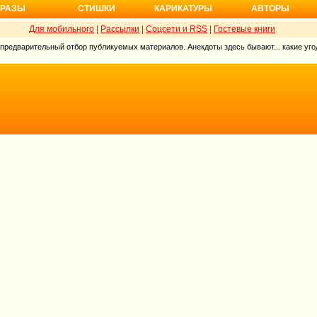
РАЗЫ
СТИШКИ
КАРИКАТУРЫ
АВТОРЫ
Для мобильного
|
Рассылки
|
Соцсети и RSS
|
Гостевые книги
 предварительный отбор публикуемых материалов. Анекдоты здесь бывают... какие угод