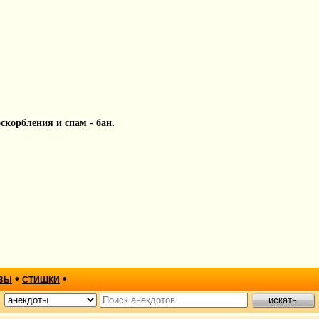
 оскорбления и спам - бан.
•
•
ЗЫ
СТИШКИ