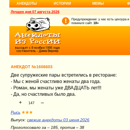
АНЕКДОТЫ
ИСТОРИИ
МЕМЫ
Ф
Лучшее дня 07 августа 2026
Предупреждение: у нас есть цензура и
покиньте сайт.
18+
АНЕКДОТ №1606603
Две супружеские пары встретились в ресторане:
- Мы с женой счастливо женаты два года.
- Роман, мы женаты уже ДВАДЦАТЬ лет!!!
- Да, но счастливых было два.
+
–
147
Рысь
★★★
Выпуск:
свежие анекдоты 03 июня 2026
Проголосовало за – 185, против – 38