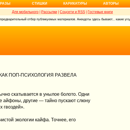
РАЗЫ
СТИШКИ
КАРИКАТУРЫ
АВТОРЫ
Для мобильного
|
Рассылки
|
Соцсети и RSS
|
Гостевые книги
 предварительный отбор публикуемых материалов. Анекдоты здесь бывают... какие угод
КАК ПОП-ПСИХОЛОГИЯ РАЗВЕЛА
ычно скатывается в унылое болото. Одни
е айфоны, другие — тайно пускают слюну
х гвоздей».
чистой экологии кайфа. Точнее, его