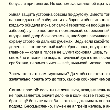
бонусы и привилегии. Но костюм заставляет её жрать с
Умная защита устроена совсем по-другому. Вместо то
параноидальный лабиринт из заборов и обносить колюч
когда-то обидели (пока от самой территории вообще ни
заборов), лучше поставить нормальный, современный 
внутренний двор блокпостами, а, наоборот, расчищает 
охрану строго на дальних рубежах. Ведь если какой-т
долетел — это же чистый кайф! Урона ноль, внутри тиш
главное — когда в голове не шумит фоновая шиза, ты
спокойно и технично выдать точечный хук в ответ, есл
сработали, периметр чист — всё, выдыхай, можно прос
Зачем это знать нам, мужчинам? Да чтобы не стоять с
желательно понять это до того, как она собирает чемод
Сигнал простой: если ты не ленишься, вкладываешь в
не прибавляется, значит дело не в количестве твоих 
брать ещё больше на себя — это как докачивать опера
подряд. Бессмысленно. Нужен не апгрейд железа, а 