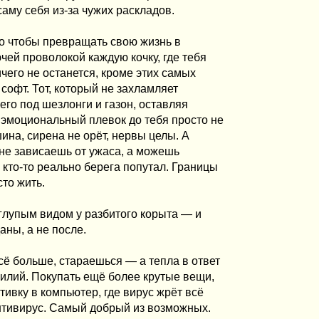
аму себя из-за чужих раскладов.
го чтобы превращать свою жизнь в
ей проволокой каждую кочку, где тебя
чего не останется, кроме этих самых
софт. Тот, который не захламляет
его под шезлонги и газон, оставляя
о эмоциональный плевок до тебя просто не
ина, сирена не орёт, нервы целы. А
 не зависаешь от ужаса, а можешь
и кто-то реально берега попутал. Границы
то жить.
 глупым видом у разбитого корыта — и
аны, а не после.
сё больше, стараешься — а тепла в ответ
усилий. Покупать ещё более крутые вещи,
тивку в компьютер, где вирус жрёт всё
антивирус. Самый добрый из возможных.