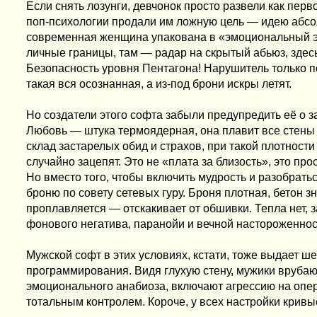
Если снять лозунги, девчонок просто развели как пе
поп-психологии продали им ложную цель — идею абсо
современная женщина упакована в «эмоциональный экзо
личные границы, там — радар на скрытый абьюз, здес
Безопасность уровня Пентагона! Нарушитель только по
такая вся осознанная, а из-под брони искры летят.
Но создатели этого софта забыли предупредить её о 
Любовь — штука термоядерная, она плавит все стены и
склад застарелых обид и страхов, при такой плотности 
случайно зацепят. Это не «плата за близость», это пр
Но вместо того, чтобы включить мудрость и разобрат
броню по совету сетевых гуру. Броня плотная, бетон з
проплавляется — отскакивает от обшивки. Тепла нет, 
фонового негатива, паранойи и вечной настороженнос
Мужской софт в этих условиях, кстати, тоже выдает 
программирования. Видя глухую стену, мужики врубают
эмоционального анабиоза, включают агрессию на оп
тотальным контролем. Короче, у всех настройки кривые