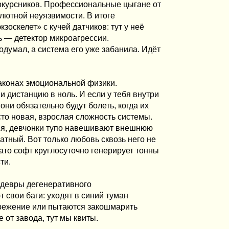
рвокурсников. Профессиональные цыгане от
лютной неуязвимости. В итоге
скелет» с кучей датчиков: тут у неё
ь — детектор микроагрессии.
думал, а система его уже забанила. Идёт
законах эмоциональной физики.
 дистанцию в ноль. И если у тебя внутри
они обязательно будут болеть, когда их
осто новая, взрослая сложность системы.
ься, девчонки тупо навешивают внешнюю
натный. Вот только любовь сквозь него не
зато софт круглосуточно генерирует тонны
ти.
шедевры дегенеративного
 свои баги: уходят в синий туман
ережение или пытаются закошмарить
 от завода, тут мы квиты.