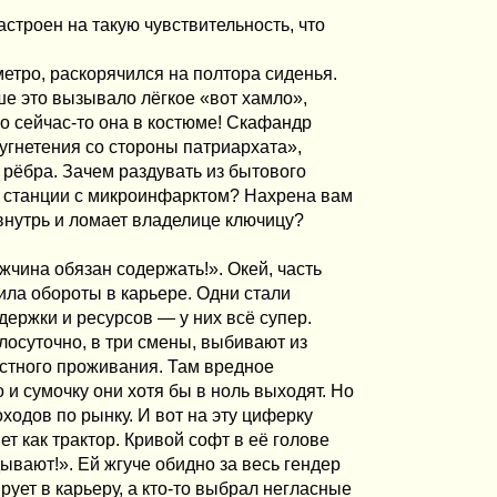
строен на такую чувствительность, что
метро, раскорячился на полтора сиденья.
е это вызывало лёгкое «вот хамло»,
о сейчас-то она в костюме! Скафандр
 угнетения со стороны патриархата»,
е рёбра. Зачем раздувать из бытового
й станции с микроинфарктом? Нахрена вам
внутрь и ломает владелице ключицу?
жчина обязан содержать!». Окей, часть
ла обороты в карьере. Одни стали
ержки и ресурсов — у них всё супер.
лосуточно, в три смены, выбивают из
стного проживания. Там вредное
 и сумочку они хотя бы в ноль выходят. Но
одов по рынку. И вот на эту циферку
т как трактор. Кривой софт в её голове
ывают!». Ей жгуче обидно за весь гендер
ирует в карьеру, а кто-то выбрал негласные