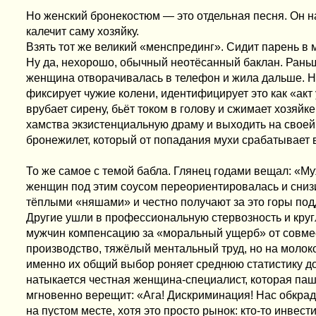
Но женский бронекостюм — это отдельная песня. Он на
калечит саму хозяйку.
Взять тот же великий «менспрединг». Сидит парень в 
Ну да, нехорошо, обычный неотёсанный баклан. Раньш
женщина отворачивалась в телефон и жила дальше. Н
фиксирует чужие колени, идентифицирует это как «акт
врубает сирену, бьёт током в голову и сжимает хозяйк
хамства экзистенциальную драму и выходить на свое
бронежилет, который от попадания мухи срабатывает 
То же самое с темой бабла. Глянец годами вещал: «Му
женщин под этим соусом переориентировалась и снизи
тёплыми «няшами» и честно получают за это горы подд
Другие ушли в профессиональную стервозность и круг
мужчин компенсацию за «моральный ущерб» от совме
производство, тяжёлый ментальный труд, но на молоко
именно их общий выбор роняет среднюю статистику дох
натыкается честная женщина-специалист, которая паше
мгновенно верещит: «Ага! Дискриминация! Нас обкрад
на пустом месте, хотя это просто рынок: кто-то инвест