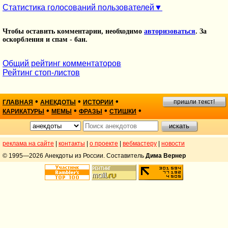
Статистика голосований пользователей
Чтобы оставить комментарии, необходимо
авторизоваться
. За
оскорбления и спам - бан.
Общий рейтинг комментаторов
Рейтинг стоп-листов
•
•
•
пришли текст!
ГЛАВНАЯ
АНЕКДОТЫ
ИСТОРИИ
•
•
•
•
КАРИКАТУРЫ
МЕМЫ
ФРАЗЫ
СТИШКИ
реклама на сайте
|
контакты
|
о проекте
|
вебмастеру
|
новости
© 1995—2026 Анекдоты из России. Составитель
Дима Вернер