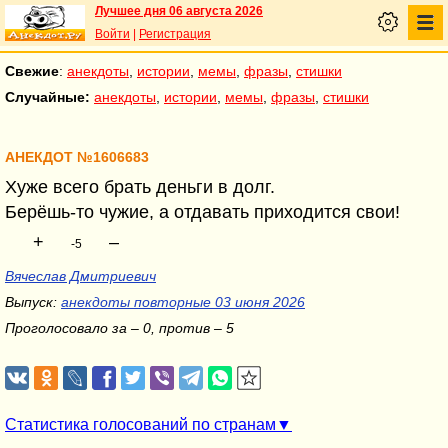
Лучшее дня 06 августа 2026
Войти
|
Регистрация
Свежие
:
анекдоты
,
истории
,
мемы
,
фразы
,
стишки
Случайные:
анекдоты
,
истории
,
мемы
,
фразы
,
стишки
АНЕКДОТ №1606683
Хуже всего брать деньги в долг.
Берёшь-то чужие, а отдавать приходится свои!
+
–
-5
Вячеслав Дмитриевич
Выпуск:
анекдоты повторные 03 июня 2026
Проголосовало за – 0, против – 5
Статистика голосований по странам