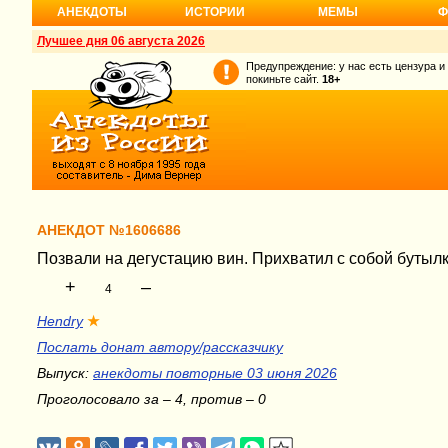
АНЕКДОТЫ
ИСТОРИИ
МЕМЫ
Ф
Лучшее дня 06 августа 2026
Предупреждение: у нас есть цензура и
покиньте сайт.
18+
АНЕКДОТ №1606686
Позвали на дегустацию вин. Прихватил с собой бутылк
+
–
4
Hendry
★
Послать донат автору/рассказчику
Выпуск:
анекдоты повторные 03 июня 2026
Проголосовало за – 4, против – 0