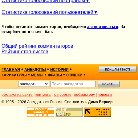
Статистика голосований по странам
Статистика голосований пользователей
Чтобы оставить комментарии, необходимо
авторизоваться
. За
оскорбления и спам - бан.
Общий рейтинг комментаторов
Рейтинг стоп-листов
•
•
•
пришли текст!
ГЛАВНАЯ
АНЕКДОТЫ
ИСТОРИИ
•
•
•
•
КАРИКАТУРЫ
МЕМЫ
ФРАЗЫ
СТИШКИ
реклама на сайте
|
контакты
|
о проекте
|
вебмастеру
|
новости
© 1995—2026 Анекдоты из России. Составитель
Дима Вернер