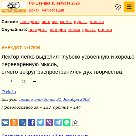
Лучшее дня 10 августа 2026
Войти
|
Регистрация
Свежие
:
анекдоты
,
истории
,
мемы
,
фразы
,
стишки
Случайные:
анекдоты
,
истории
,
мемы
,
фразы
,
стишки
АНЕКДОТ №17904
Лектор легко выделил глубоко усвоенную и хорошо
переваренную мысль,
отчего вокруг распространился дух творчества.
+
–
-11
Ф.Инka
Выпуск:
свежие анекдоты 21 декабря 2002
Проголосовало за – 133, против – 144