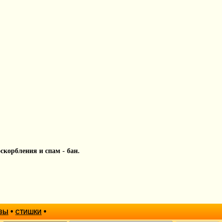
 оскорбления и спам - бан.
•
•
ЗЫ
СТИШКИ