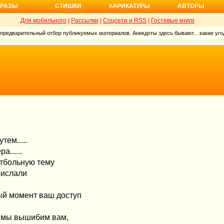
РАЗЫ
СТИШКИ
КАРИКАТУРЫ
АВТОРЫ
Для мобильного
|
Рассылки
|
Соцсети и RSS
|
Гостевые книги
 предварительный отбор публикуемых материалов. Анекдоты здесь бывают... какие угод
тем.....
......
футбольную тему
прислали
ый момент ваш доступ
к мы вышибим вам,