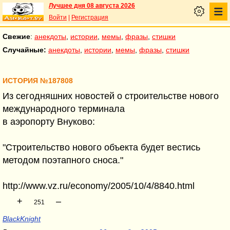
Лучшее дня 08 августа 2026
Войти
|
Регистрация
Свежие
:
анекдоты
,
истории
,
мемы
,
фразы
,
стишки
Случайные:
анекдоты
,
истории
,
мемы
,
фразы
,
стишки
ИСТОРИЯ №187808
Из сегодняшних новостей о строительстве нового
международного терминала
в аэропорту Внуково:
"Строительство нового объекта будет вестись
методом поэтапного сноса."
http://www.vz.ru/economy/2005/10/4/8840.html
+
–
251
BlackKnight