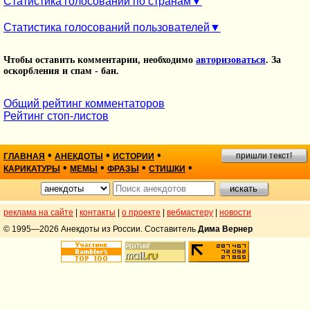
Статистика голосований по странам
Статистика голосований пользователей
Чтобы оставить комментарии, необходимо
авторизоваться
. За
оскорбления и спам - бан.
Общий рейтинг комментаторов
Рейтинг стоп-листов
•
•
•
пришли текст!
ГЛАВНАЯ
АНЕКДОТЫ
ИСТОРИИ
•
•
•
•
КАРИКАТУРЫ
МЕМЫ
ФРАЗЫ
СТИШКИ
реклама на сайте
|
контакты
|
о проекте
|
вебмастеру
|
новости
© 1995—2026 Анекдоты из России. Составитель
Дима Вернер