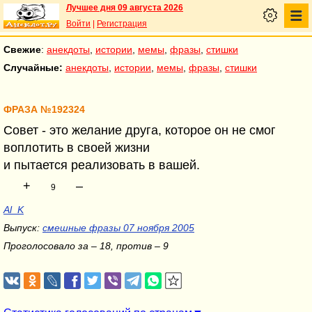
Лучшее дня 09 августа 2026
Войти
|
Регистрация
Свежие
:
анекдоты
,
истории
,
мемы
,
фразы
,
стишки
Случайные:
анекдоты
,
истории
,
мемы
,
фразы
,
стишки
ФРАЗА №192324
Совет - это желание друга, которое он не смог
воплотить в своей жизни
и пытается реализовать в вашей.
+
–
9
Al_K
Выпуск:
смешные фразы 07 ноября 2005
Проголосовало за – 18, против – 9