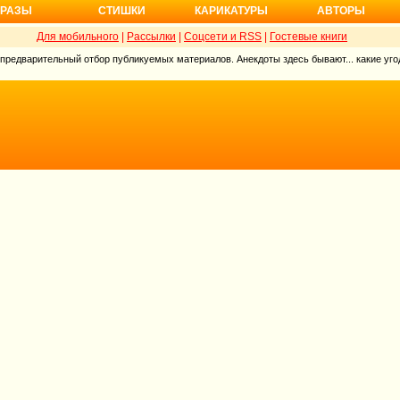
РАЗЫ
СТИШКИ
КАРИКАТУРЫ
АВТОРЫ
Для мобильного
|
Рассылки
|
Соцсети и RSS
|
Гостевые книги
 предварительный отбор публикуемых материалов. Анекдоты здесь бывают... какие угод