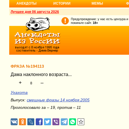
АНЕКДОТЫ
ИСТОРИИ
МЕМЫ
Ф
Лучшее дня 06 августа 2026
Предупреждение: у нас есть цензура и
покиньте сайт.
18+
ФРАЗА №194113
Дама наклонного возраста...
+
–
8
Укахота
Выпуск:
смешные фразы 14 ноября 2005
Проголосовало за – 19, против – 11