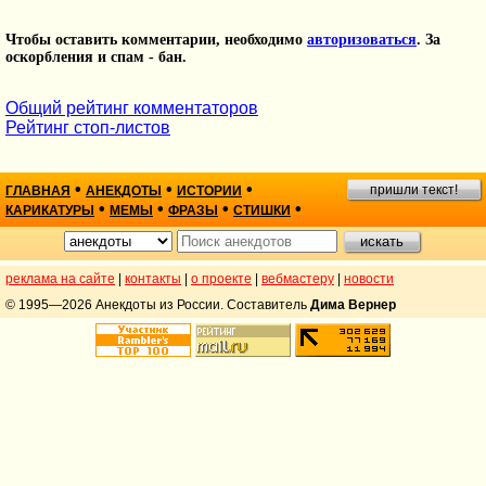
Чтобы оставить комментарии, необходимо
авторизоваться
. За
оскорбления и спам - бан.
Общий рейтинг комментаторов
Рейтинг стоп-листов
•
•
•
пришли текст!
ГЛАВНАЯ
АНЕКДОТЫ
ИСТОРИИ
•
•
•
•
КАРИКАТУРЫ
МЕМЫ
ФРАЗЫ
СТИШКИ
реклама на сайте
|
контакты
|
о проекте
|
вебмастеру
|
новости
© 1995—2026 Анекдоты из России. Составитель
Дима Вернер