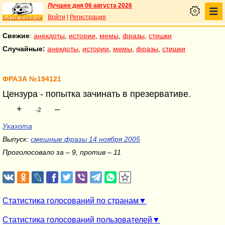
Лучшее дня 06 августа 2026
Войти
|
Регистрация
Свежие
:
анекдоты
,
истории
,
мемы
,
фразы
,
стишки
Случайные:
анекдоты
,
истории
,
мемы
,
фразы
,
стишки
ФРАЗА №194121
Цензура - попытка зачинать в презервативе.
+
–
-2
Укахота
Выпуск:
смешные фразы 14 ноября 2005
Проголосовало за – 9, против – 11
Статистика голосований по странам
Статистика голосований пользователей