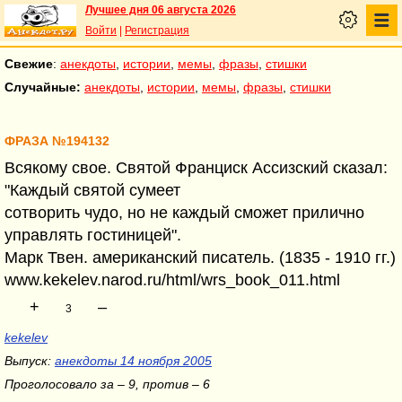
Лучшее дня 06 августа 2026
Войти
|
Регистрация
Свежие
:
анекдоты
,
истории
,
мемы
,
фразы
,
стишки
Случайные:
анекдоты
,
истории
,
мемы
,
фразы
,
стишки
ФРАЗА №194132
Всякому свое. Святой Франциск Ассизский сказал:
"Каждый святой сумеет
сотворить чудо, но не каждый сможет прилично
управлять гостиницей".
Марк Твен. американский писатель. (1835 - 1910 гг.)
www.kekelev.narod.ru/html/wrs_book_011.html
+
–
3
kekelev
Выпуск:
анекдоты 14 ноября 2005
Проголосовало за – 9, против – 6