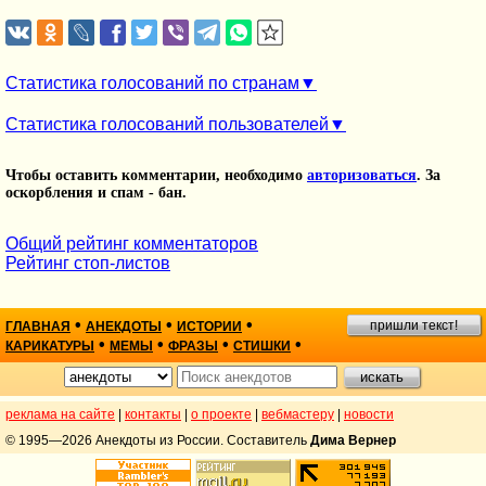
Статистика голосований по странам
Статистика голосований пользователей
Чтобы оставить комментарии, необходимо
авторизоваться
. За
оскорбления и спам - бан.
Общий рейтинг комментаторов
Рейтинг стоп-листов
•
•
•
пришли текст!
ГЛАВНАЯ
АНЕКДОТЫ
ИСТОРИИ
•
•
•
•
КАРИКАТУРЫ
МЕМЫ
ФРАЗЫ
СТИШКИ
реклама на сайте
|
контакты
|
о проекте
|
вебмастеру
|
новости
© 1995—2026 Анекдоты из России. Составитель
Дима Вернер