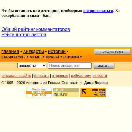
Чтобы оставить комментарии, необходимо
авторизоваться
. За
оскорбления и спам - бан.
Общий рейтинг комментаторов
Рейтинг стоп-листов
•
•
•
пришли текст!
ГЛАВНАЯ
АНЕКДОТЫ
ИСТОРИИ
•
•
•
•
КАРИКАТУРЫ
МЕМЫ
ФРАЗЫ
СТИШКИ
реклама на сайте
|
контакты
|
о проекте
|
вебмастеру
|
новости
© 1995—2026 Анекдоты из России. Составитель
Дима Вернер