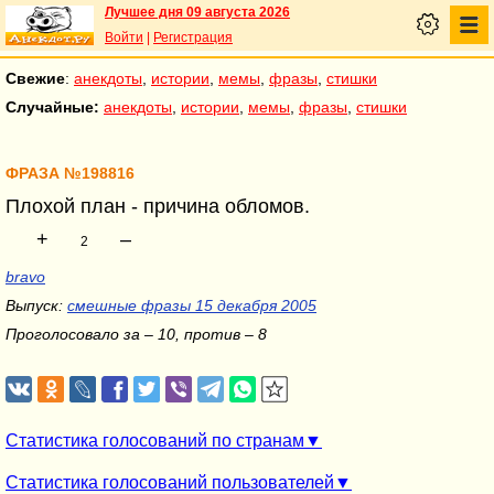
Лучшее дня 09 августа 2026
Войти
|
Регистрация
Свежие
:
анекдоты
,
истории
,
мемы
,
фразы
,
стишки
Случайные:
анекдоты
,
истории
,
мемы
,
фразы
,
стишки
ФРАЗА №198816
Плохой план - причина обломов.
+
–
2
bravo
Выпуск:
смешные фразы 15 декабря 2005
Проголосовало за – 10, против – 8
Статистика голосований по странам
Статистика голосований пользователей