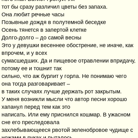
тот бы сразу различил цветы без запаха.
Она любит речные часы
Позывные дождя в полутемной беседке
Осень тянется в запертой клетке
Долго-долго – до самой весны
Это у девушки весеннее обострение, не иначе, как
впрочем, и у всех
сумасшедших. Да и пищевое отравлении впридачу,
потому ее и тошнит так
сильно, что аж бурлит у горла. Не понимаю чего
она тогда разговаривает –
в таких случаях лучше держать рот закрытым.
У меня возникли мысли что автор песни хорошо
хапанул перед тем как это
написать. Или ему приснился кошмар. В ужасном
сне его преследовала
захлебывающееся рвотой зеленобровое чудище с
ножами в руках и пыталось