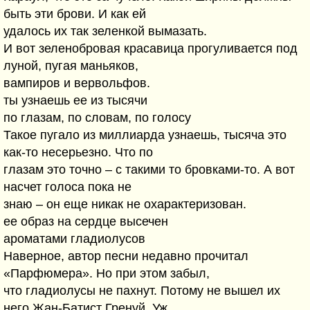
быть эти брови. И как ей
удалось их так зеленкой вымазать.
И вот зеленобровая красавица прогуливается под
луной, пугая маньяков,
вампиров и вервольфов.
ты узнаешь ее из тысячи
по глазам, по словам, по голосу
Такое пугало из миллиарда узнаешь, тысяча это
как-то несерьезно. Что по
глазам это точно – с такими то бровками-то. А вот
насчет голоса пока не
знаю – он еще никак не охарактеризован.
ее образ на сердце высечен
ароматами гладиолусов
Наверное, автор песни недавно прочитал
«Парфюмера». Но при этом забыл,
что гладиолусы не пахнут. Потому не вышел их
него Жан-Батист Гренуй. Уж