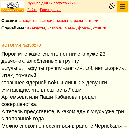
Лучшее дня 07 августа 2026
Войти
|
Регистрация
Свежие
:
анекдоты
,
истории
,
мемы
,
фразы
,
стишки
Случайные:
анекдоты
,
истории
,
мемы
,
фразы
,
стишки
ИСТОРИЯ №199270
Порой мне кажется, что нет ничего хуже 23
девчонок, влюбленных в группу
«Сучья». Тьфу ты группу «Ветки». Ой, нет «Корни».
Итак, пожалуй,
страшнее ядерной войны лишь 23 девушки
считающие, что внешность Леши
Артемьева или Паши Кабанова предел
совершенства.
А теперь представьте, в каком аду я учусь уже три
с половиной года.
Можно спокойно поселиться в районе Чернобыля –