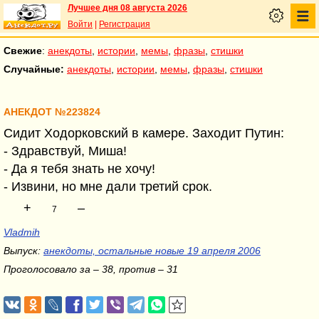
Лучшее дня 08 августа 2026
Войти
|
Регистрация
Свежие
:
анекдоты
,
истории
,
мемы
,
фразы
,
стишки
Случайные:
анекдоты
,
истории
,
мемы
,
фразы
,
стишки
АНЕКДОТ №223824
Сидит Ходорковский в камере. Заходит Путин:
- Здравствуй, Миша!
- Да я тебя знать не хочу!
- Извини, но мне дали третий срок.
+
–
7
Vladmih
Выпуск:
анекдоты, остальные новые 19 апреля 2006
Проголосовало за – 38, против – 31