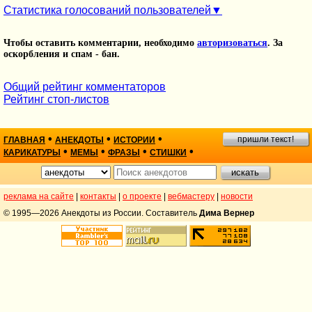
Статистика голосований пользователей
Чтобы оставить комментарии, необходимо
авторизоваться
. За
оскорбления и спам - бан.
Общий рейтинг комментаторов
Рейтинг стоп-листов
•
•
•
пришли текст!
ГЛАВНАЯ
АНЕКДОТЫ
ИСТОРИИ
•
•
•
•
КАРИКАТУРЫ
МЕМЫ
ФРАЗЫ
СТИШКИ
реклама на сайте
|
контакты
|
о проекте
|
вебмастеру
|
новости
© 1995—2026 Анекдоты из России. Составитель
Дима Вернер