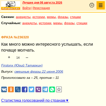
Лучшее дня 06 августа 2026
Войти
|
Регистрация
Свежие
:
анекдоты
,
истории
,
мемы
,
фразы
,
стишки
Случайные:
анекдоты
,
истории
,
мемы
,
фразы
,
стишки
ФРАЗА №236320
Как много можно интересного услышать, если
почаще молчать.
+
–
14
Firstonx (Юрий Татаркин)
Выпуск:
смешные фразы 22 июня 2006
Проголосовало за – 25, против – 11
Статистика голосований по странам