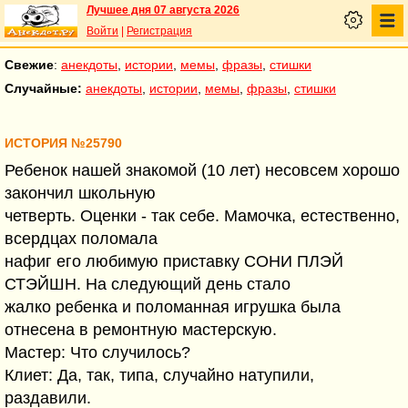
Лучшее дня 07 августа 2026
Войти
|
Регистрация
Свежие
:
анекдоты
,
истории
,
мемы
,
фразы
,
стишки
Случайные:
анекдоты
,
истории
,
мемы
,
фразы
,
стишки
ИСТОРИЯ №25790
Ребенок нашей знакомой (10 лет) несовсем хорошо
закончил школьную
четверть. Оценки - так себе. Мамочка, естественно,
всердцах поломала
нафиг его любимую приставку СОНИ ПЛЭЙ
СТЭЙШН. На следующий день стало
жалко ребенка и поломанная игрушка была
отнесена в ремонтную мастерскую.
Мастер: Что случилось?
Клиет: Да, так, типа, случайно натупили,
раздавили.