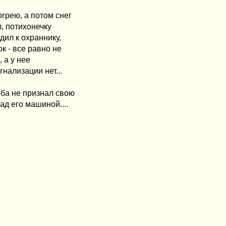
огрею, а потом снег
л, потихонечку
дил к охраннику,
к - все равно не
, а у нее
гнализации нет...
оба не признал свою
ад его машиной....