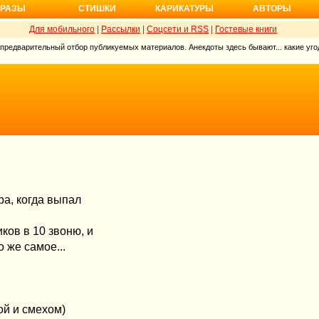
РАЗЫ
СТИШКИ
КАРИКАТУРЫ
АВТОРЫ
Для мобильного
|
Рассылки
|
Соцсети и RSS
|
Гостевые книги
 предварительный отбор публикуемых материалов. Анекдоты здесь бывают... какие угод
ра, когда выпал
ков в 10 звоню, и
о же самое...
ой и смехом)