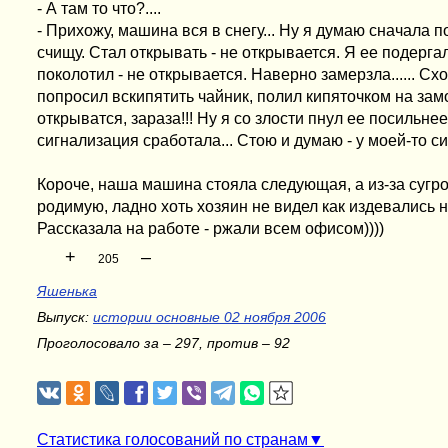
- А там то что?....
- Прихожу, машина вся в снегу... Ну я думаю сначала п
счищу. Стал открывать - не открывается. Я ее подерга
поколотил - не открывается. Наверно замерзла...... Схо
попросил вскипятить чайник, полил кипяточком на замо
открыватся, зараза!!! Ну я со злости пнул ее посильнее
сигнализация сработала... Стою и думаю - у моей-то си
Короче, наша машина стояла следующая, а из-за сугр
родимую, ладно хоть хозяин не видел как издевались н
Рассказала на работе - ржали всем офисом))))
+
–
205
Яшенька
Выпуск:
истории основные 02 ноября 2006
Проголосовало за – 297, против – 92
Статистика голосований по странам