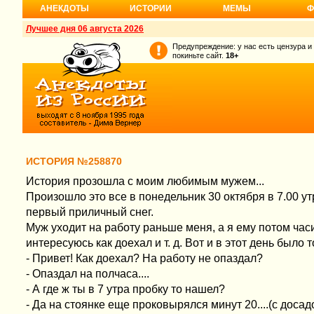
АНЕКДОТЫ
ИСТОРИИ
МЕМЫ
Ф
Лучшее дня 06 августа 2026
Предупреждение: у нас есть цензура и
покиньте сайт.
18+
ИСТОРИЯ №258870
История прозошла с моим любимым мужем...
Произошло это все в понедельник 30 октября в 7.00 ут
первый приличный снег.
Муж уходит на работу раньше меня, а я ему потом часи
интересуюсь как доехал и т. д. Вот и в этот день было т
- Привет! Как доехал? На работу не опаздал?
- Опаздал на полчаса....
- А где ж ты в 7 утра пробку то нашел?
- Да на стоянке еще проковырялся минут 20....(с досад