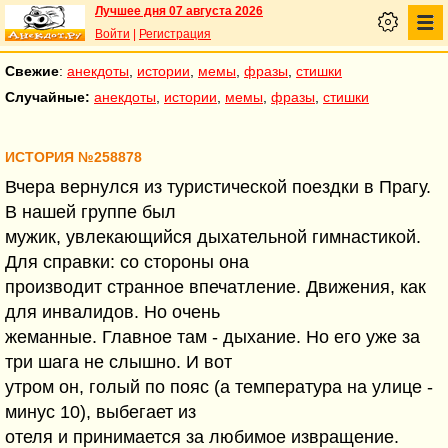
Лучшее дня 07 августа 2026
Войти
|
Регистрация
Свежие
:
анекдоты
,
истории
,
мемы
,
фразы
,
стишки
Случайные:
анекдоты
,
истории
,
мемы
,
фразы
,
стишки
ИСТОРИЯ №258878
Вчера вернулся из туристической поездки в Прагу.
В нашей группе был
мужик, увлекающийся дыхательной гимнастикой.
Для справки: со стороны она
производит странное впечатление. Движения, как
для инвалидов. Но очень
жеманные. Главное там - дыхание. Но его уже за
три шага не слышно. И вот
утром он, голый по пояс (а температура на улице -
минус 10), выбегает из
отеля и принимается за любимое извращение.