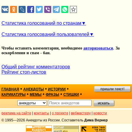
Статистика голосований по странам
Статистика голосований пользователей
Чтобы оставить комментарии, необходимо
авторизоваться
. За
оскорбления и спам - бан.
Общий рейтинг комментаторов
Рейтинг стоп-листов
•
•
•
пришли текст!
ГЛАВНАЯ
АНЕКДОТЫ
ИСТОРИИ
•
•
•
•
КАРИКАТУРЫ
МЕМЫ
ФРАЗЫ
СТИШКИ
реклама на сайте
|
контакты
|
о проекте
|
вебмастеру
|
новости
© 1995—2026 Анекдоты из России. Составитель
Дима Вернер