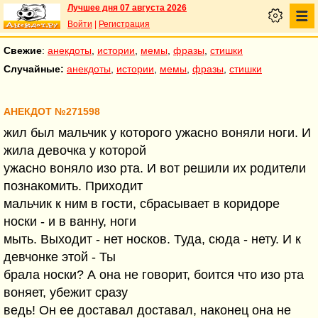
Лучшее дня 07 августа 2026
Войти
|
Регистрация
Свежие
:
анекдоты
,
истории
,
мемы
,
фразы
,
стишки
Случайные:
анекдоты
,
истории
,
мемы
,
фразы
,
стишки
АНЕКДОТ №271598
жил был мальчик у которого ужасно воняли ноги. И
жила девочка у которой
ужасно воняло изо рта. И вот решили их родители
познакомить. Приходит
мальчик к ним в гости, сбрасывает в коридоре
носки - и в ванну, ноги
мыть. Выходит - нет носков. Туда, сюда - нету. И к
девчонке этой - Ты
брала носки? А она не говорит, боится что изо рта
воняет, убежит сразу
ведь! Он ее доставал доставал, наконец она не