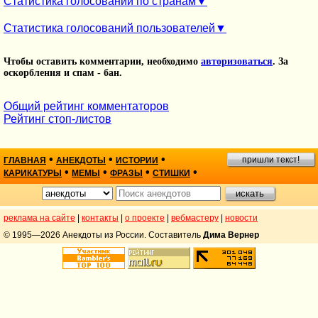
Статистика голосований по странам
Статистика голосований пользователей
Чтобы оставить комментарии, необходимо
авторизоваться
. За
оскорбления и спам - бан.
Общий рейтинг комментаторов
Рейтинг стоп-листов
•
•
•
пришли текст!
ГЛАВНАЯ
АНЕКДОТЫ
ИСТОРИИ
•
•
•
•
КАРИКАТУРЫ
МЕМЫ
ФРАЗЫ
СТИШКИ
реклама на сайте
|
контакты
|
о проекте
|
вебмастеру
|
новости
© 1995—2026 Анекдоты из России. Составитель
Дима Вернер