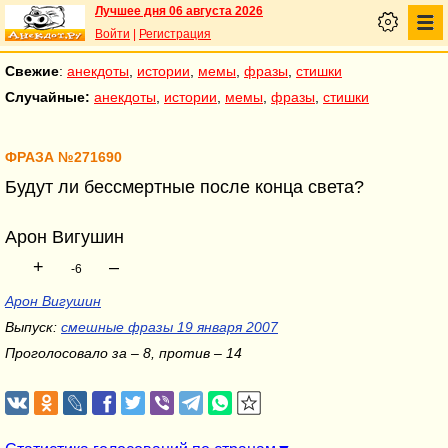
Лучшее дня 06 августа 2026
Войти
|
Регистрация
Свежие
:
анекдоты
,
истории
,
мемы
,
фразы
,
стишки
Случайные:
анекдоты
,
истории
,
мемы
,
фразы
,
стишки
ФРАЗА №271690
Будут ли бессмертные после конца света?
Арон Вигушин
+
–
-6
Арон Вигушин
Выпуск:
смешные фразы 19 января 2007
Проголосовало за – 8, против – 14