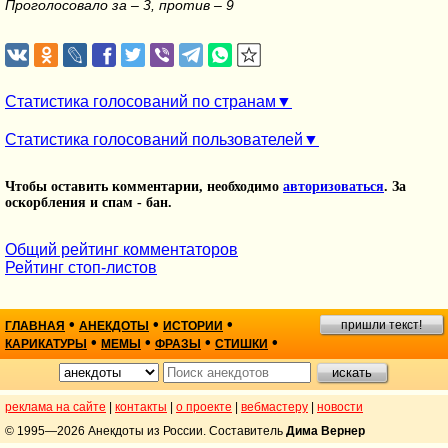
Проголосовало за – 3, против – 9
Статистика голосований по странам
Статистика голосований пользователей
Чтобы оставить комментарии, необходимо
авторизоваться
. За
оскорбления и спам - бан.
Общий рейтинг комментаторов
Рейтинг стоп-листов
•
•
•
пришли текст!
ГЛАВНАЯ
АНЕКДОТЫ
ИСТОРИИ
•
•
•
•
КАРИКАТУРЫ
МЕМЫ
ФРАЗЫ
СТИШКИ
реклама на сайте
|
контакты
|
о проекте
|
вебмастеру
|
новости
© 1995—2026 Анекдоты из России. Составитель
Дима Вернер