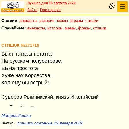
Лучшее дня 08 августа 2026
Войти
|
Регистрация
Свежие
:
анекдоты
,
истории
,
мемы
,
фразы
,
стишки
Случайные:
анекдоты
,
истории
,
мемы
,
фразы
,
стишки
СТИШОК №271716
Бьют татары нетатар
На русском полуострове.
ЕБНа простота
Хуже нах воровства,
Кол ему бы острый!
Суворов Рымникский, князь Италийский
+
–
-6
Матрос Кошка
Выпуск:
стишки основные 19 января 2007