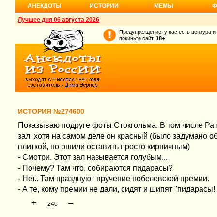
АНЕКДОТЫ
ИСТОРИИ
МЕМЫ
Ф
Лучшее дня 06 августа 2026
Предупреждение: у нас есть цензура и
покиньте сайт.
18+
ИСТОРИЯ №274600
Показываю подруге фоты Стокгольма. В том числе Рат
зал, хотя на самом деле он красный (было задумано о
плиткой, но ршили оставить просто кирпичным)
- Смотри. Этот зал называется голубым...
- Почему? Там что, собираются пидарасы?
- Нет.. Там празднуют вручение нобелевской премии.
- А те, кому премии не дали, сидят и шипят "пидарасы!
+
–
240