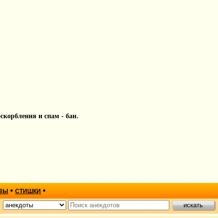
 оскорбления и спам - бан.
•
•
ЗЫ
СТИШКИ