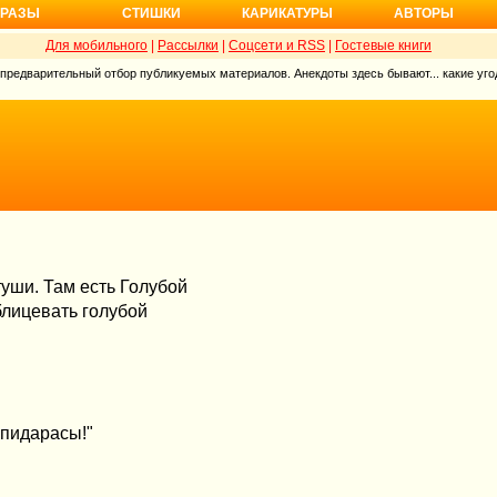
РАЗЫ
СТИШКИ
КАРИКАТУРЫ
АВТОРЫ
Для мобильного
|
Рассылки
|
Соцсети и RSS
|
Гостевые книги
 предварительный отбор публикуемых материалов. Анекдоты здесь бывают... какие угод
уши. Там есть Голубой
блицевать голубой
 пидарасы!"