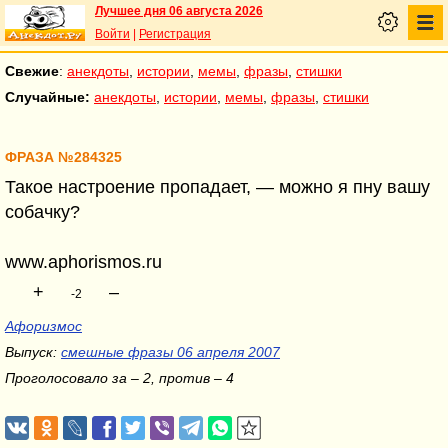
Лучшее дня 06 августа 2026
Войти
|
Регистрация
Свежие
:
анекдоты
,
истории
,
мемы
,
фразы
,
стишки
Случайные:
анекдоты
,
истории
,
мемы
,
фразы
,
стишки
ФРАЗА №284325
Такое настроение пропадает, — можно я пну вашу
собачку?
www.aphorismos.ru
+
–
-2
Афоризмос
Выпуск:
смешные фразы 06 апреля 2007
Проголосовало за – 2, против – 4