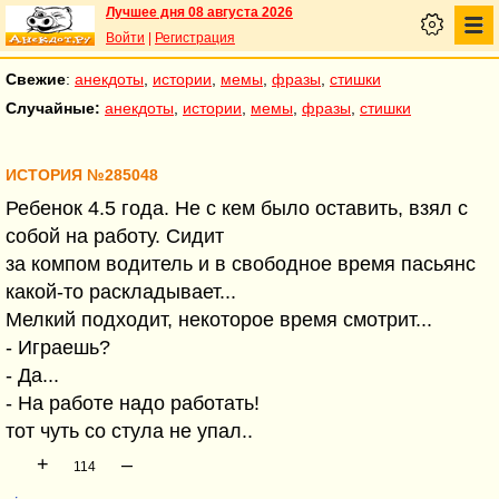
Лучшее дня 08 августа 2026
Войти
|
Регистрация
Свежие
:
анекдоты
,
истории
,
мемы
,
фразы
,
стишки
Случайные:
анекдоты
,
истории
,
мемы
,
фразы
,
стишки
ИСТОРИЯ №285048
Ребенок 4.5 года. Не с кем было оставить, взял с
собой на работу. Сидит
за компом водитель и в свободное время пасьянс
какой-то раскладывает...
Мелкий подходит, некоторое время смотрит...
- Играешь?
- Да...
- На работе надо работать!
тот чуть со стула не упал..
+
–
114