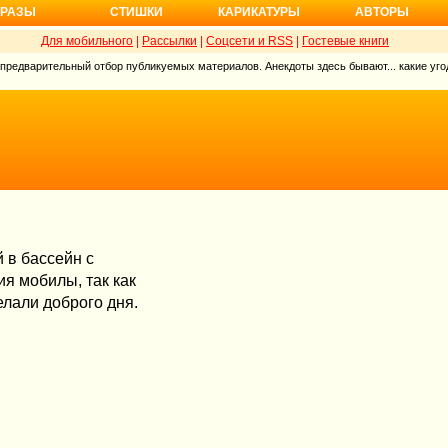
РАЗЫ
СТИШКИ
КАРИКАТУРЫ
АВТОРЫ
Для мобильного
|
Рассылки
|
Соцсети и RSS
|
Гостевые книги
 предварительный отбор публикуемых материалов. Анекдоты здесь бывают... какие угод
 в бассейн с
я мобилы, так как
елали доброго дня.