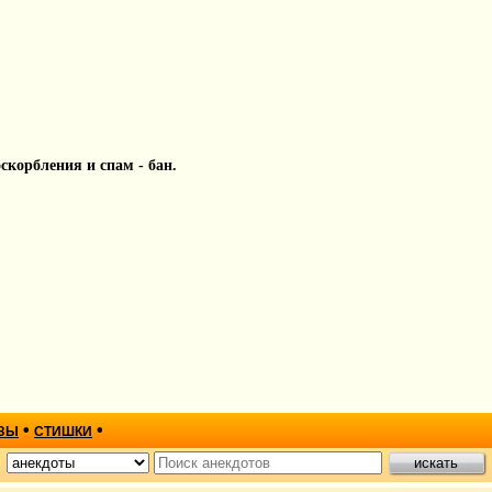
 оскорбления и спам - бан.
•
•
ЗЫ
СТИШКИ