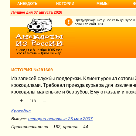
АНЕКДОТЫ
ИСТОРИИ
МЕМЫ
Ф
Лучшее дня 07 августа 2026
Предупреждение: у нас есть цензура и
покиньте сайт.
18+
ИСТОРИЯ №291669
Из записей службы поддержки. Kлиент уронил сотовый
крокодилами. Требовал приезда курьера для извлечени
крокодилы маленькие и без зубов. Ему отказали и пож
+
–
118
Kрокодил
Выпуск:
истории основные 25 мая 2007
Проголосовало за – 162, против – 44