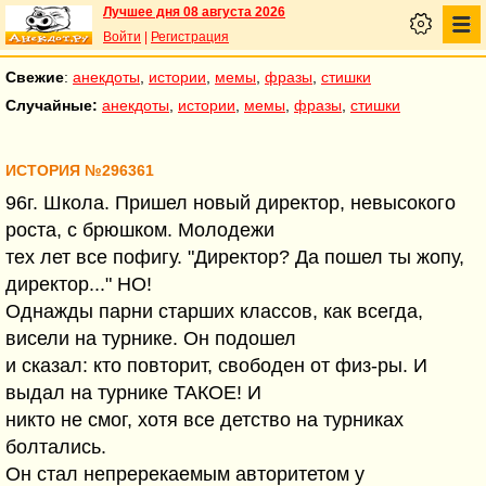
Лучшее дня 08 августа 2026
Войти
|
Регистрация
Свежие
:
анекдоты
,
истории
,
мемы
,
фразы
,
стишки
Случайные:
анекдоты
,
истории
,
мемы
,
фразы
,
стишки
ИСТОРИЯ №296361
96г. Школа. Пришел новый директор, невысокого
роста, с брюшком. Молодежи
тех лет все пофигу. "Директор? Да пошел ты жопу,
директор..." НО!
Однажды парни старших классов, как всегда,
висели на турнике. Он подошел
и сказал: кто повторит, свободен от физ-ры. И
выдал на турнике ТАКОЕ! И
никто не смог, хотя все детство на турниках
болтались.
Он стал непререкаемым авторитетом у