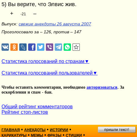
5) Вы верите, что Элвис жив.
+
–
-21
Выпуск:
свежие анекдоты 26 августа 2007
Проголосовало за – 126, против – 147
Статистика голосований по странам
Статистика голосований пользователей
Чтобы оставить комментарии, необходимо
авторизоваться
. За
оскорбления и спам - бан.
Общий рейтинг комментаторов
Рейтинг стоп-листов
•
•
•
пришли текст!
ГЛАВНАЯ
АНЕКДОТЫ
ИСТОРИИ
•
•
•
•
КАРИКАТУРЫ
МЕМЫ
ФРАЗЫ
СТИШКИ