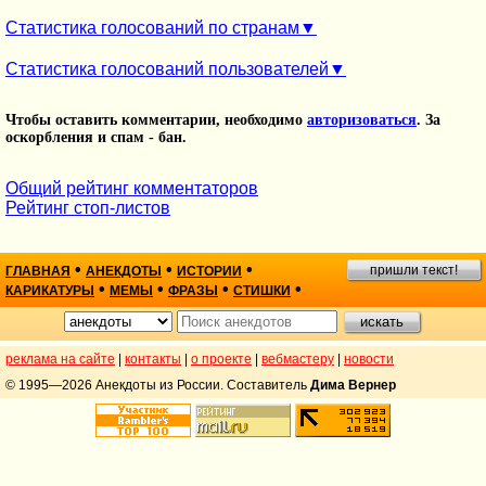
Статистика голосований по странам
Статистика голосований пользователей
Чтобы оставить комментарии, необходимо
авторизоваться
. За
оскорбления и спам - бан.
Общий рейтинг комментаторов
Рейтинг стоп-листов
•
•
•
пришли текст!
ГЛАВНАЯ
АНЕКДОТЫ
ИСТОРИИ
•
•
•
•
КАРИКАТУРЫ
МЕМЫ
ФРАЗЫ
СТИШКИ
реклама на сайте
|
контакты
|
о проекте
|
вебмастеру
|
новости
© 1995—2026 Анекдоты из России. Составитель
Дима Вернер