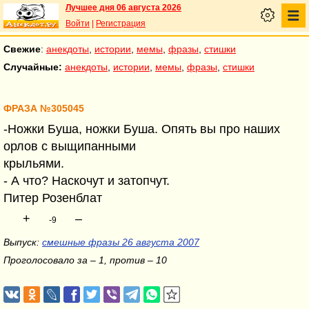
Лучшее дня 06 августа 2026
Войти
|
Регистрация
Свежие
:
анекдоты
,
истории
,
мемы
,
фразы
,
стишки
Случайные:
анекдоты
,
истории
,
мемы
,
фразы
,
стишки
ФРАЗА №305045
-Ножки Буша, ножки Буша. Опять вы про наших
орлов с выщипанными
крыльями.
- А что? Наскочут и затопчут.
Питер Розенблат
+
–
-9
Выпуск:
смешные фразы 26 августа 2007
Проголосовало за – 1, против – 10