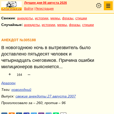
Лучшее дня 06 августа 2026
Войти
|
Регистрация
Свежие
:
анекдоты
,
истории
,
мемы
,
фразы
,
стишки
Случайные:
анекдоты
,
истории
,
мемы
,
фразы
,
стишки
АНЕКДОТ №305188
В новогоднюю ночь в вытрезвитель было
доставлено пятьдесят человек и
четырнадцать снеговиков. Причина ошибки
милиционеров выясняется...
+
–
164
Арагорн
Теги:
новогодний
Выпуск:
свежие анекдоты 27 августа 2007
Проголосовало за – 260, против – 96