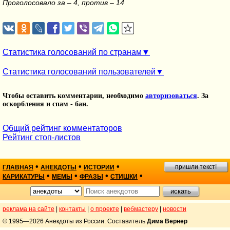
Проголосовало за – 4, против – 14
Статистика голосований по странам
Статистика голосований пользователей
Чтобы оставить комментарии, необходимо
авторизоваться
. За
оскорбления и спам - бан.
Общий рейтинг комментаторов
Рейтинг стоп-листов
•
•
•
пришли текст!
ГЛАВНАЯ
АНЕКДОТЫ
ИСТОРИИ
•
•
•
•
КАРИКАТУРЫ
МЕМЫ
ФРАЗЫ
СТИШКИ
реклама на сайте
|
контакты
|
о проекте
|
вебмастеру
|
новости
© 1995—2026 Анекдоты из России. Составитель
Дима Вернер