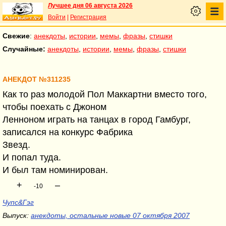
Лучшее дня 06 августа 2026
Войти
|
Регистрация
Свежие
:
анекдоты
,
истории
,
мемы
,
фразы
,
стишки
Случайные:
анекдоты
,
истории
,
мемы
,
фразы
,
стишки
АНЕКДОТ №311235
Как то раз молодой Пол Маккартни вместо того,
чтобы поехать с Джоном
Ленноном играть на танцах в город Гамбург,
записался на конкурс Фабрика
Звезд.
И попал туда.
И был там номинирован.
+
–
-10
Чупс&Гэг
Выпуск:
анекдоты, остальные новые 07 октября 2007