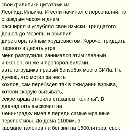
свои филипики цитатами из
Леонида Ильича. И если начинал с персоналий, то
с каждым часом и днем
расширял и углублял свои изыски. Тридцатого
дошел до Мазепы и обьявил
директора тайным хрущевистом. Короче, тридцать
первого в десять утра
меня разгрузили, занимался этим главный
инженер, он же и пропорол вилами
автопогрущика правый бензобак моего ЗИЛа. Не
думаю, что мстил за честь
хохлов, сам перебздел так в ожидании взрыва,
хотели скорую вызывать,
секретарша отпоила стаканом "конины". В
двенадцать выскочил на
Ленинградку имея в переди самые мрачные
перспективы. До дома 1100км, в
кармане талонов на бензин на 1500литров, срок