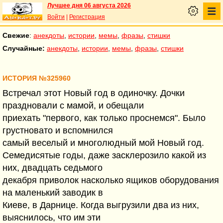
Лучшее дня 06 августа 2026
Войти
|
Регистрация
Свежие
:
анекдоты
,
истории
,
мемы
,
фразы
,
стишки
Случайные:
анекдоты
,
истории
,
мемы
,
фразы
,
стишки
ИСТОРИЯ №325960
Встречал этот Новый год в одиночку. Дочки
праздновали с мамой, и обещали
приехать "первого, как только проснемся". Было
грустновато и вспомнился
самый веселый и многолюдный мой Новый год.
Семедисятые годы, даже засклерозило какой из
них, двадцать седьмого
декабря приволок насколько ящиков оборудования
на маленький заводик в
Киеве, в Дарнице. Когда выгрузили два из них,
выяснилось, что им эти