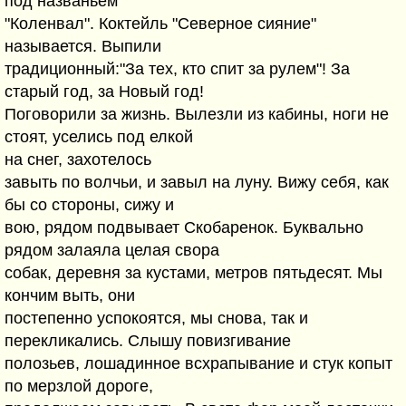
под названьем
"Коленвал". Коктейль "Северное сияние"
называется. Выпили
традиционный:"За тех, кто спит за рулем"! За
старый год, за Новый год!
Поговорили за жизнь. Вылезли из кабины, ноги не
стоят, уселись под елкой
на снег, захотелось
завыть по волчьи, и завыл на луну. Вижу себя, как
бы со стороны, сижу и
вою, рядом подвывает Скобаренок. Буквально
рядом залаяла целая свора
собак, деревня за кустами, метров пятьдесят. Мы
кончим выть, они
постепенно успокоятся, мы снова, так и
перекликались. Слышу повизгивание
полозьев, лошадинное всхрапывание и стук копыт
по мерзлой дороге,