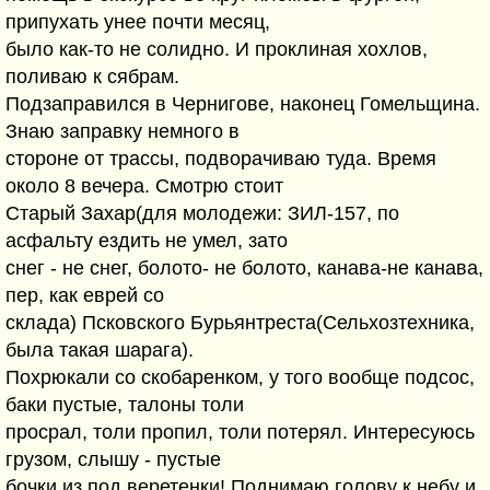
припухать унее почти месяц,
было как-то не солидно. И проклиная хохлов,
поливаю к сябрам.
Подзаправился в Чернигове, наконец Гомельщина.
Знаю заправку немного в
стороне от трассы, подворачиваю туда. Время
около 8 вечера. Смотрю стоит
Старый Захар(для молодежи: ЗИЛ-157, по
асфальту ездить не умел, зато
снег - не снег, болото- не болото, канава-не канава,
пер, как еврей со
склада) Псковского Бурьянтреста(Сельхозтехника,
была такая шарага).
Похрюкали со скобаренком, у того вообще подсос,
баки пустые, талоны толи
просрал, толи пропил, толи потерял. Интересуюсь
грузом, слышу - пустые
бочки из под веретенки! Поднимаю голову к небу и