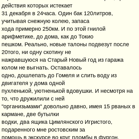
действия которых истекает
31 декабря в 24часа. Один бак 120литров,
учитывая снежную колею, запаса
хода примерно 250км. И по этой гнилой
арифметике, до дома, как до Токио
пешком. Реально, новые талоны подвезут после
20того, ни одну скотину не
нажравшуюся на Старый Новый год из гаража
колом не выгнать. Оставалось
одно, дошлепать до Гомеля и слить воду из
двигателя у дома одной
пухленькой, уютненькой вдовушки. И несмотря на
то, что дружилили с ней
"организьмами" довольно давно, имея 15 рваных в
кармане, две бутылки
водки, два ящика Цимлянского Игристого,
подаренного мне ростовским за
помощь в экскурсе во круг пломбы в фургон,