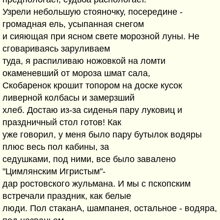
Узрели небольшую стояночку, посередине -
громадная ель, усыпанная снегом
и сияющая при ясном свете морозной луны. Не
сговариваясь заруливаем
туда, я распиливаю ножовкой на ломти
окаменевший от мороза шмат сала,
Скобаренок крошит топором на доске кусок
ливерной колбасы и замерзший
хлеб. Достаю из-за сиденья пару луковиц и
праздничный стол готов! Как
уже говорил, у меня было пару бутылок водяры
плюс весь пол кабины, за
седушками, под ними, все было завалено
"Цимлянским Игристым"-
дар ростовского жульмана. И мы с пскопским
встречали праздник, как белые
люди. Пол стаканА, шампанея, остальное - водяра,