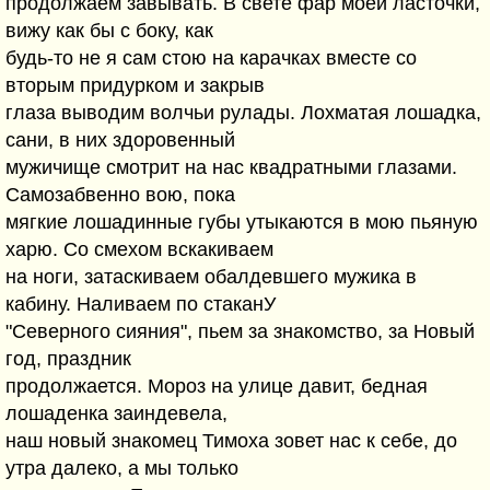
продолжаем завывать. В свете фар моей ласточки,
вижу как бы с боку, как
будь-то не я сам стою на карачках вместе со
вторым придурком и закрыв
глаза выводим волчьи рулады. Лохматая лошадка,
сани, в них здоровенный
мужичище смотрит на нас квадратными глазами.
Самозабвенно вою, пока
мягкие лошадинные губы утыкаются в мою пьяную
харю. Со смехом вскакиваем
на ноги, затаскиваем обалдевшего мужика в
кабину. Наливаем по стаканУ
"Северного сияния", пьем за знакомство, за Новый
год, праздник
продолжается. Мороз на улице давит, бедная
лошаденка заиндевела,
наш новый знакомец Тимоха зовет нас к себе, до
утра далеко, а мы только