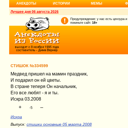
АНЕКДОТЫ
ИСТОРИИ
МЕМЫ
Ф
Лучшее дня 06 августа 2026
Предупреждение: у нас есть цензура и
покиньте сайт.
18+
СТИШОК №334599
Медвед пришел на мамин праздник,
И подарил он ей цветы.
В стране теперя Он начальник,
Его все любят - я и ты.
Искра 03.2008
+
–
-5
Искра
Выпуск:
стишки основные 05 марта 2008