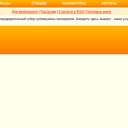
РАЗЫ
СТИШКИ
КАРИКАТУРЫ
АВТОРЫ
Для мобильного
|
Рассылки
|
Соцсети и RSS
|
Гостевые книги
 предварительный отбор публикуемых материалов. Анекдоты здесь бывают... какие угод