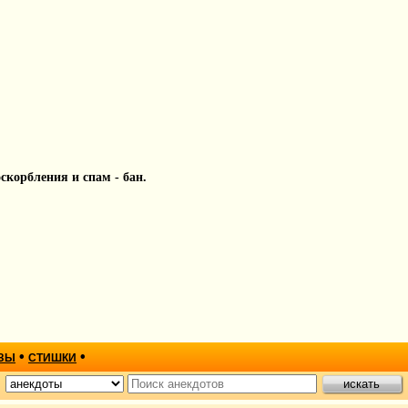
 оскорбления и спам - бан.
•
•
ЗЫ
СТИШКИ