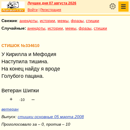
Лучшее дня 07 августа 2026
Войти
|
Регистрация
Свежие
:
анекдоты
,
истории
,
мемы
,
фразы
,
стишки
Случайные:
анекдоты
,
истории
,
мемы
,
фразы
,
стишки
СТИШОК №334610
У Кирилла и Мефодия
Наступила тишина.
На конец найду я вроде
Голубого пацана.
Ветеран Шипки
+
–
-10
ветеран
Выпуск:
стишки основные 05 марта 2008
Проголосовало за – 0, против – 10