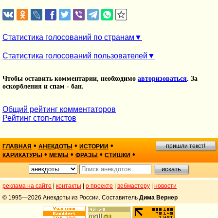
Статистика голосований по странам
Статистика голосований пользователей
Чтобы оставить комментарии, необходимо
авторизоваться
. За
оскорбления и спам - бан.
Общий рейтинг комментаторов
Рейтинг стоп-листов
•
•
•
пришли текст!
ГЛАВНАЯ
АНЕКДОТЫ
ИСТОРИИ
•
•
•
•
КАРИКАТУРЫ
МЕМЫ
ФРАЗЫ
СТИШКИ
реклама на сайте
|
контакты
|
о проекте
|
вебмастеру
|
новости
© 1995—2026 Анекдоты из России. Составитель
Дима Вернер