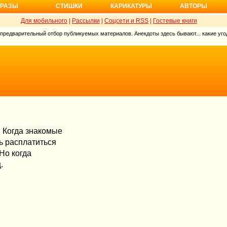
РАЗЫ
СТИШКИ
КАРИКАТУРЫ
АВТОРЫ
Для мобильного
|
Рассылки
|
Соцсети и RSS
|
Гостевые книги
 предварительный отбор публикуемых материалов. Анекдоты здесь бывают... какие угод
. Когда знакомые
ь расплатиться
 Но когда
.