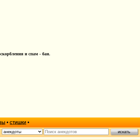
 оскорбления и спам - бан.
•
•
ЗЫ
СТИШКИ