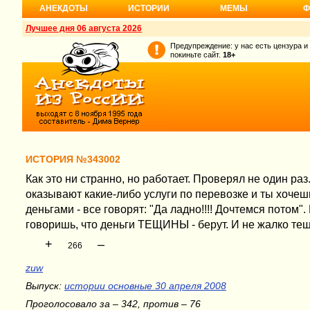
АНЕКДОТЫ
ИСТОРИИ
МЕМЫ
Ф
Лучшее дня 06 августа 2026
Предупреждение: у нас есть цензура и
покиньте сайт.
18+
ИСТОРИЯ №343002
Как это ни странно, но работает. Проверял не один раз
оказывают какие-либо услуги по перевозке и ты хочеш
деньгами - все говорят: "Да ладно!!!! Дочтемся потом".
говоришь, что деньги ТЕЩИНЫ - берут. И не жалко тещ
+
–
266
zuw
Выпуск:
истории основные 30 апреля 2008
Проголосовало за – 342, против – 76