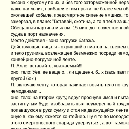
аксона к другому по их, и без того заторможенной нерв
даже паяльник, прибавляет им прыти, не более чем о
околевшей кобыле, предсмертное сипение ямщика, того
замерзал, в плане: "Вставай, скотина, а то я тебя за ж..у
Обещанная картина мылом: 15 мин. до торжественной
судна в порт назначения.
Место действия - зона загрузки багажа.
Действующие лица: я - охрипший от матов на свежем в
и тело грузчика, возлежащее безмяежно посреди чемо
конвейрно-погрузочной ленте.
Я: Алле, вставайте, уважаемый!!!
оно, тело: Уее, ее ваще о... ли щещенн, б.. х (засыпае
другой бок )
Я: включаю ленту, которая начинает возить тело по кру
чемоданами...
оно, тело: на втором кругу, вдруг проснувшимся и пы
застигнутым буде, изобразить пыл неумеренный трудо
попавшуюся в руки сумку и стоя на движущейся ленте 
оную в, как ему кажется контейнер. Ну я то по молодос
этого смертоносного снаряда увернуться, а вот тамо