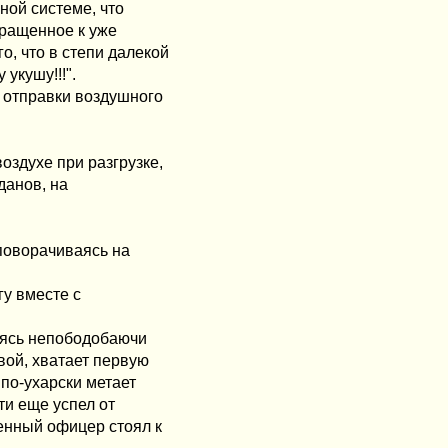
ной системе, что
бращенное к уже
, что в степи далекой
 укушу!!!".
 отправки воздушного
оздухе при разгрузке,
данов, на
т поворачиваясь на
гу вместе с
таясь непободобаючи
вой, хватает первую
по-ухарски метает
ти еще успел от
женный офицер стоял к