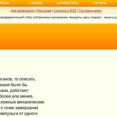
РАЗЫ
СТИШКИ
КАРИКАТУРЫ
АВТОРЫ
Для мобильного
|
Рассылки
|
Соцсети и RSS
|
Гостевые книги
 предварительный отбор публикуемых материалов. Анекдоты здесь бывают... какие угод
ганов, то описать
авани было бы
вани, работают
 более или менее,
 сложные механические
 к точке замерзания
 импульса от одного