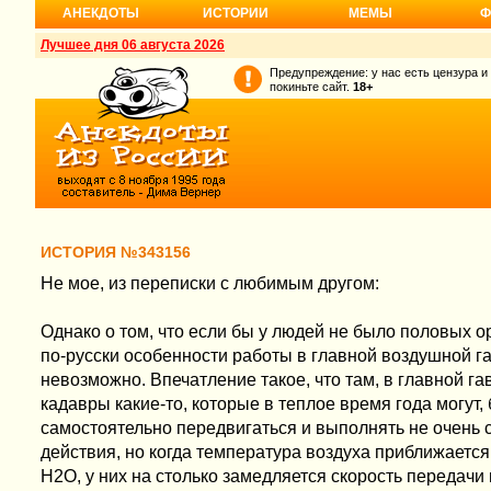
АНЕКДОТЫ
ИСТОРИИ
МЕМЫ
Ф
Лучшее дня 06 августа 2026
Предупреждение: у нас есть цензура и
покиньте сайт.
18+
ИСТОРИЯ №343156
Не мое, из переписки с любимым другом:
Однако о том, что если бы у людей не было половых ор
по-русски особенности работы в главной воздушной г
невозможно. Впечатление такое, что там, в главной га
кадавры какие-то, которые в теплое время года могут,
самостоятельно передвигаться и выполнять не очень
действия, но когда температура воздуха приближается
H2O, у них на столько замедляется скорость передачи