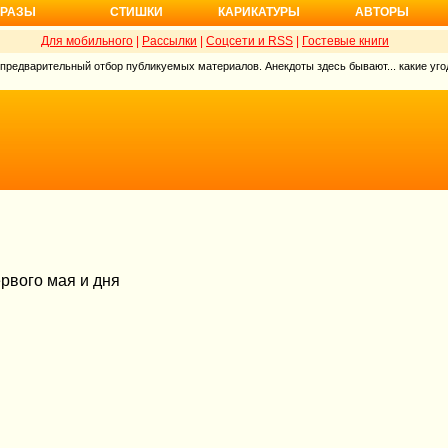
РАЗЫ
СТИШКИ
КАРИКАТУРЫ
АВТОРЫ
Для мобильного
|
Рассылки
|
Соцсети и RSS
|
Гостевые книги
 предварительный отбор публикуемых материалов. Анекдоты здесь бывают... какие угод
рвого мая и дня