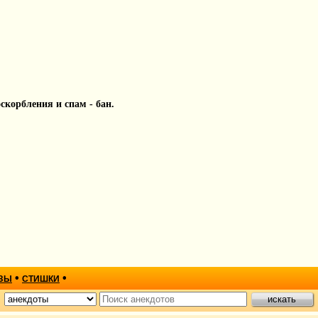
 оскорбления и спам - бан.
•
•
ЗЫ
СТИШКИ