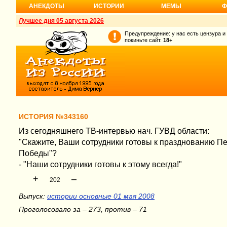
АНЕКДОТЫ
ИСТОРИИ
МЕМЫ
Ф
Лучшее дня 05 августа 2026
Предупреждение: у нас есть цензура и
покиньте сайт.
18+
ИСТОРИЯ №343160
Из сегодняшнего ТВ-интервью нач. ГУВД области:
"Скажите, Ваши сотрудники готовы к празднованию Пе
Победы"?
- "Наши сотрудники готовы к этому всегда!"
+
–
202
Выпуск:
истории основные 01 мая 2008
Проголосовало за – 273, против – 71