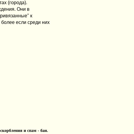
ах (города).
ждения. Они в
привязанные" к
 более если среди них
 оскорбления и спам - бан.