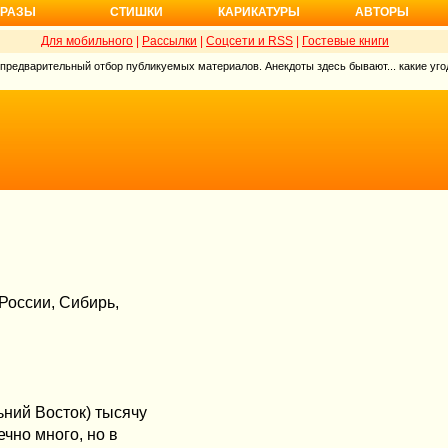
РАЗЫ
СТИШКИ
КАРИКАТУРЫ
АВТОРЫ
Для мобильного
|
Рассылки
|
Соцсети и RSS
|
Гостевые книги
 предварительный отбор публикуемых материалов. Анекдоты здесь бывают... какие угод
 России, Сибирь,
ьний Восток) тысячу
ечно много, но в