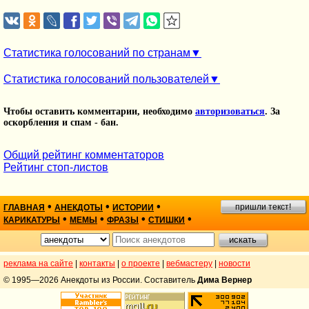
Статистика голосований по странам
Статистика голосований пользователей
Чтобы оставить комментарии, необходимо
авторизоваться
. За
оскорбления и спам - бан.
Общий рейтинг комментаторов
Рейтинг стоп-листов
•
•
•
пришли текст!
ГЛАВНАЯ
АНЕКДОТЫ
ИСТОРИИ
•
•
•
•
КАРИКАТУРЫ
МЕМЫ
ФРАЗЫ
СТИШКИ
реклама на сайте
|
контакты
|
о проекте
|
вебмастеру
|
новости
© 1995—2026 Анекдоты из России. Составитель
Дима Вернер