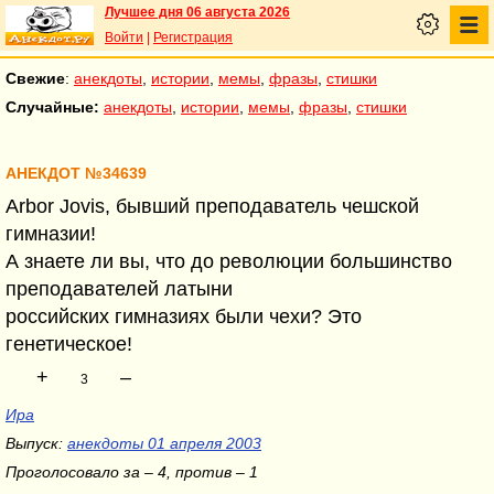
Лучшее дня 06 августа 2026
Войти
|
Регистрация
Свежие
:
анекдоты
,
истории
,
мемы
,
фразы
,
стишки
Случайные:
анекдоты
,
истории
,
мемы
,
фразы
,
стишки
АНЕКДОТ №34639
Arbor Jovis, бывший преподаватель чешской
гимназии!
А знаете ли вы, что до революции большинство
преподавателей латыни
российских гимназиях были чехи? Это
генетическое!
+
–
3
Ира
Выпуск:
анекдоты 01 апреля 2003
Проголосовало за – 4, против – 1