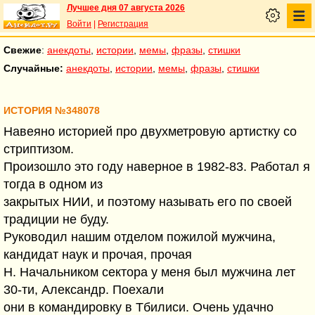
Лучшее дня 07 августа 2026
Войти
|
Регистрация
Свежие
:
анекдоты
,
истории
,
мемы
,
фразы
,
стишки
Случайные:
анекдоты
,
истории
,
мемы
,
фразы
,
стишки
ИСТОРИЯ №348078
Навеяно историей про двухметровую артистку со
стриптизом.
Произошло это году наверное в 1982-83. Работал я
тогда в одном из
закрытых НИИ, и поэтому называть его по своей
традиции не буду.
Руководил нашим отделом пожилой мужчина,
кандидат наук и прочая, прочая
Н. Начальником сектора у меня был мужчина лет
30-ти, Александр. Поехали
они в командировку в Тбилиси. Очень удачно