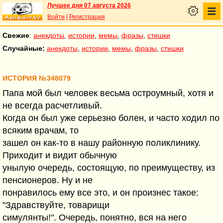
Лучшее дня 07 августа 2026
Войти
|
Регистрация
Свежие
:
анекдоты
,
истории
,
мемы
,
фразы
,
стишки
Случайные:
анекдоты
,
истории
,
мемы
,
фразы
,
стишки
ИСТОРИЯ №348079
Папа мой был человек весьма остроумный, хотя и
не всегда расчетливый.
Когда он был уже серьезно болен, и часто ходил по
всяким врачам, то
зашел он как-то в нашу районную поликлинику.
Приходит и видит обычную
унылую очередь, состоящую, по преимуществу, из
пенсионеров. Ну и не
понравилось ему все это, и он произнес такое:
"Здравствуйте, товарищи
симулянты!". Очередь, понятно, вся на него