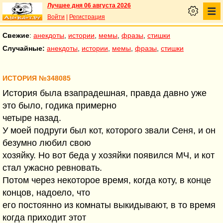
Лучшее дня 06 августа 2026
Войти
|
Регистрация
Свежие
:
анекдоты
,
истории
,
мемы
,
фразы
,
стишки
Случайные:
анекдоты
,
истории
,
мемы
,
фразы
,
стишки
ИСТОРИЯ №348085
История была взапрадешная, правда давно уже
это было, годика примерно
четыре назад.
У моей подруги был кот, которого звали Сеня, и он
безумно любил свою
хозяйку. Но вот беда у хозяйки появился МЧ, и кот
стал ужасно ревновать.
Потом через некоторое время, когда коту, в конце
концов, надоело, что
его постоянно из комнаты выкидывают, в то время
когда приходит этот