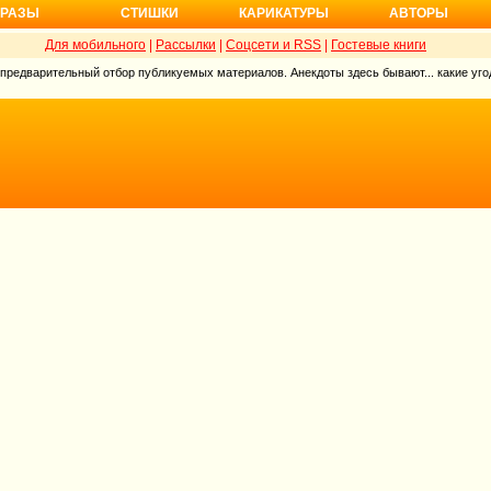
РАЗЫ
СТИШКИ
КАРИКАТУРЫ
АВТОРЫ
Для мобильного
|
Рассылки
|
Соцсети и RSS
|
Гостевые книги
 предварительный отбор публикуемых материалов. Анекдоты здесь бывают... какие угод