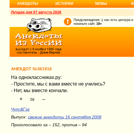
АНЕКДОТЫ
ИСТОРИИ
МЕМЫ
Ф
Лучшее дня 07 августа 2026
Предупреждение: у нас есть цензура и
покиньте сайт.
18+
АНЕКДОТ №361916
На одноклассниках.ру:
- Простите, мы с вами вместе не учились?
- Нет, мы вместе кончали.
+
–
58
Чупс&Гэг
Выпуск:
свежие анекдоты 16 сентября 2008
Проголосовало за – 152, против – 94