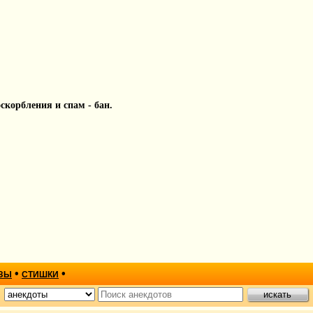
 оскорбления и спам - бан.
•
•
ЗЫ
СТИШКИ