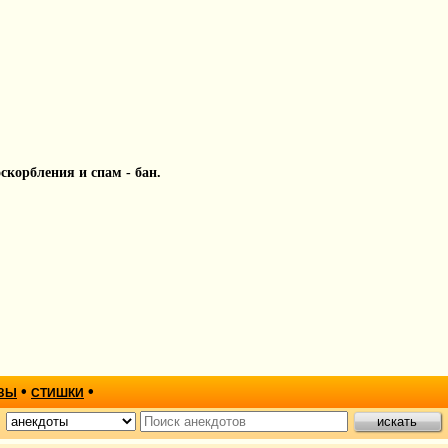
 оскорбления и спам - бан.
•
•
ЗЫ
СТИШКИ