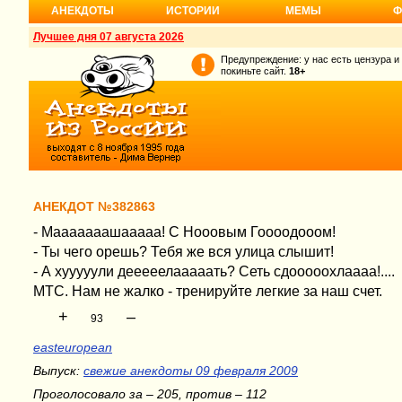
АНЕКДОТЫ
ИСТОРИИ
МЕМЫ
Ф
Лучшее дня 07 августа 2026
Предупреждение: у нас есть цензура и
покиньте сайт.
18+
АНЕКДОТ №382863
- Мааааааашааааа! С Нооовым Гоооодооом!
- Ты чего орешь? Тебя же вся улица слышит!
- А хууууули дееееелааааать? Сеть сдооооохлаааа!....
МТС. Нам не жалко - тренируйте легкие за наш счет.
+
–
93
easteuropean
Выпуск:
свежие анекдоты 09 февраля 2009
Проголосовало за – 205, против – 112