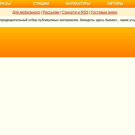
РАЗЫ
СТИШКИ
КАРИКАТУРЫ
АВТОРЫ
Для мобильного
|
Рассылки
|
Соцсети и RSS
|
Гостевые книги
 предварительный отбор публикуемых материалов. Анекдоты здесь бывают... какие угод