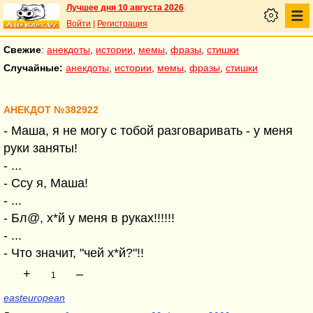
Лучшее дня 10 августа 2026
Войти
|
Регистрация
Свежие
:
анекдоты
,
истории
,
мемы
,
фразы
,
стишки
Случайные:
анекдоты
,
истории
,
мемы
,
фразы
,
стишки
АНЕКДОТ №382922
- Маша, я не могу с тобой разговаривать - у меня
руки заняты!
- ...
- Ссу я, Маша!
- ...
- Бл@, х*й у меня в руках!!!!!!
- ...
- Что значит, "чей х*й?"!!
+
–
1
easteuropean