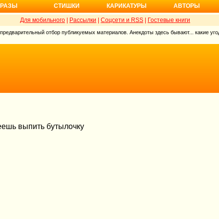
РАЗЫ
СТИШКИ
КАРИКАТУРЫ
АВТОРЫ
Для мобильного
|
Рассылки
|
Соцсети и RSS
|
Гостевые книги
 предварительный отбор публикуемых материалов. Анекдоты здесь бывают... какие угод
пеешь выпить бутылочку