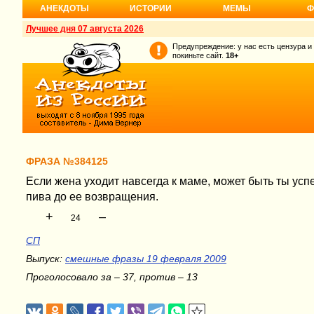
АНЕКДОТЫ
ИСТОРИИ
МЕМЫ
Ф
Лучшее дня 07 августа 2026
Предупреждение: у нас есть цензура и
покиньте сайт.
18+
ФРАЗА №384125
Если жена уходит навсегда к маме, может быть ты ус
пива до ее возвращения.
+
–
24
СП
Выпуск:
смешные фразы 19 февраля 2009
Проголосовало за – 37, против – 13