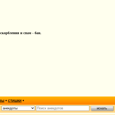
 оскорбления и спам - бан.
•
•
ЗЫ
СТИШКИ