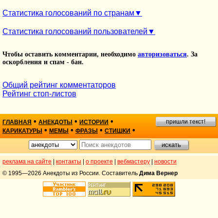
Статистика голосований по странам
Статистика голосований пользователей
Чтобы оставить комментарии, необходимо
авторизоваться
. За
оскорбления и спам - бан.
Общий рейтинг комментаторов
Рейтинг стоп-листов
•
•
•
пришли текст!
ГЛАВНАЯ
АНЕКДОТЫ
ИСТОРИИ
•
•
•
•
КАРИКАТУРЫ
МЕМЫ
ФРАЗЫ
СТИШКИ
реклама на сайте
|
контакты
|
о проекте
|
вебмастеру
|
новости
© 1995—2026 Анекдоты из России. Составитель
Дима Вернер