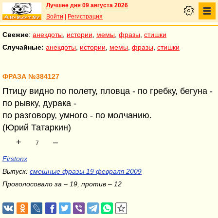
Лучшее дня 09 августа 2026
Войти
|
Регистрация
Свежие
:
анекдоты
,
истории
,
мемы
,
фразы
,
стишки
Случайные:
анекдоты
,
истории
,
мемы
,
фразы
,
стишки
ФРАЗА №384127
Птицу видно по полету, пловца - по гребку, бегуна -
по рывку, дурака -
по разговору, умного - по молчанию.
(Юрий Татаркин)
+
–
7
Firstonx
Выпуск:
смешные фразы 19 февраля 2009
Проголосовало за – 19, против – 12